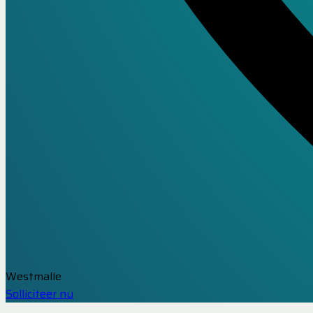
Westmalle
Solliciteer nu