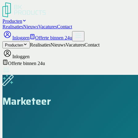
Producten
Realisaties
Nieuws
Vacatures
Contact
Inloggen
Offerte binnen 24u
Realisaties
Nieuws
Vacatures
Contact
Producten
Inloggen
Offerte binnen 24u
Marketeer