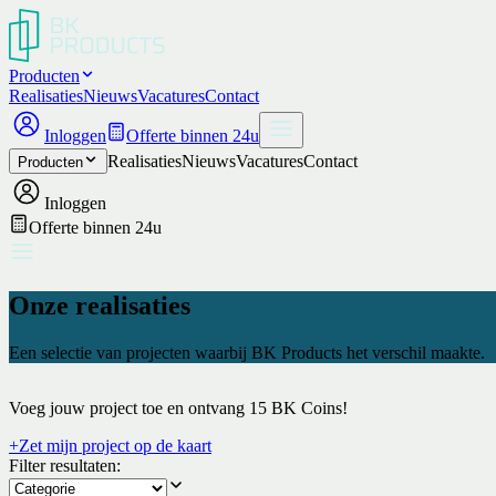
Producten
Realisaties
Nieuws
Vacatures
Contact
Inloggen
Offerte binnen 24u
Realisaties
Nieuws
Vacatures
Contact
Producten
Inloggen
Offerte binnen 24u
Onze realisaties
Een selectie van projecten waarbij BK Products het verschil maakte.
Voeg jouw project toe en ontvang 15 BK Coins!
+
Zet mijn project op de kaart
Filter resultaten: