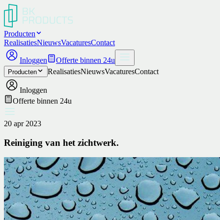
Producten
Realisaties
Nieuws
Vacatures
Contact
Inloggen
Offerte binnen 24u
Realisaties
Nieuws
Vacatures
Contact
Producten
Inloggen
Offerte binnen 24u
20 apr 2023
Reiniging van het zichtwerk.