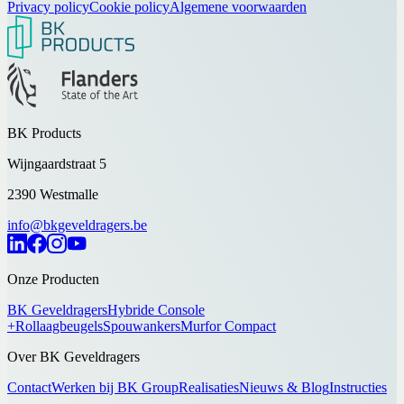
Privacy policy
Cookie policy
Algemene voorwaarden
BK Products
Wijngaardstraat 5
2390 Westmalle
info@bkgeveldragers.be
Onze Producten
BK Geveldragers
Hybride Console
+
Rollaagbeugels
Spouwankers
Murfor Compact
Over BK Geveldragers
Contact
Werken bij BK Group
Realisaties
Nieuws & Blog
Instructies