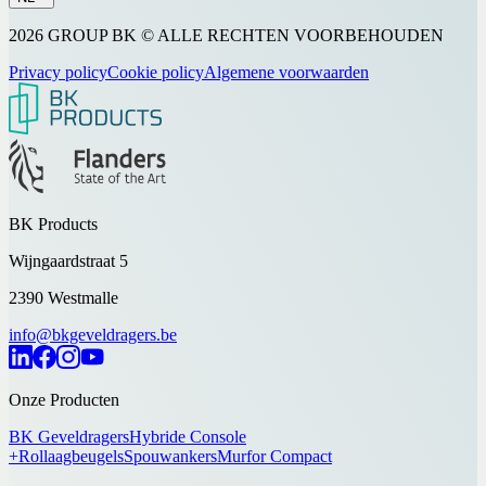
2026 GROUP BK © ALLE RECHTEN VOORBEHOUDEN
Privacy policy
Cookie policy
Algemene voorwaarden
BK Products
Wijngaardstraat 5
2390 Westmalle
info@bkgeveldragers.be
Onze Producten
BK Geveldragers
Hybride Console
+
Rollaagbeugels
Spouwankers
Murfor Compact