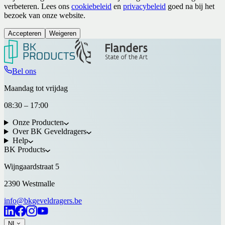
verbeteren. Lees ons
cookiebeleid
en
privacybeleid
goed na bij het
bezoek van onze website.
Accepteren
Weigeren
Bel ons
Maandag tot vrijdag
08:30 – 17:00
Onze Producten
Over BK Geveldragers
Help
BK Products
Wijngaardstraat 5
2390 Westmalle
info@bkgeveldragers.be
NL