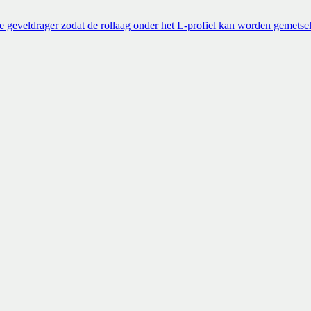
e geveldrager zodat de rollaag onder het L-profiel kan worden gemetse