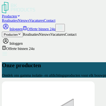
Producten
Realisaties
Nieuws
Vacatures
Contact
Inloggen
Offerte binnen 24u
Realisaties
Nieuws
Vacatures
Contact
Producten
Inloggen
Offerte binnen 24u
Onze producten
Ontdek ons gamma isolatie- en afdichtingsproducten voor elk bouwpr