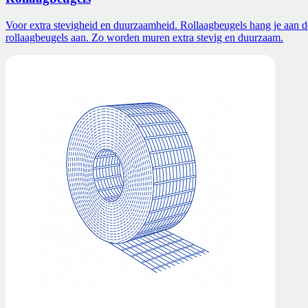
Voor extra stevigheid en duurzaamheid. Rollaagbeugels hang je aan d
rollaagbeugels aan. Zo worden muren extra stevig en duurzaam.