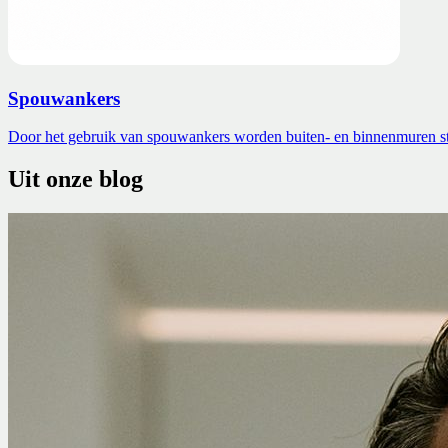
Spouwankers
Door het gebruik van spouwankers worden buiten- en binnenmuren stev
Uit onze blog