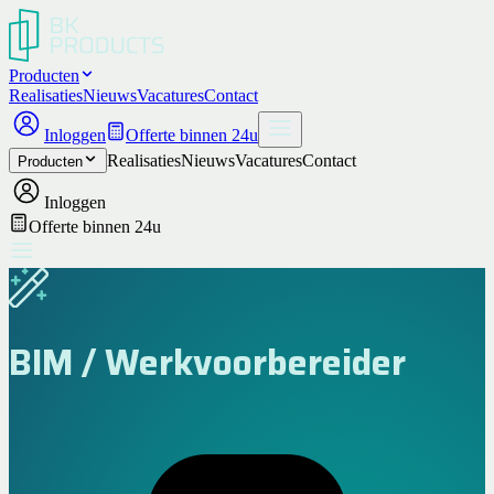
Producten
Realisaties
Nieuws
Vacatures
Contact
Inloggen
Offerte binnen 24u
Realisaties
Nieuws
Vacatures
Contact
Producten
Inloggen
Offerte binnen 24u
BIM / Werkvoorbereider