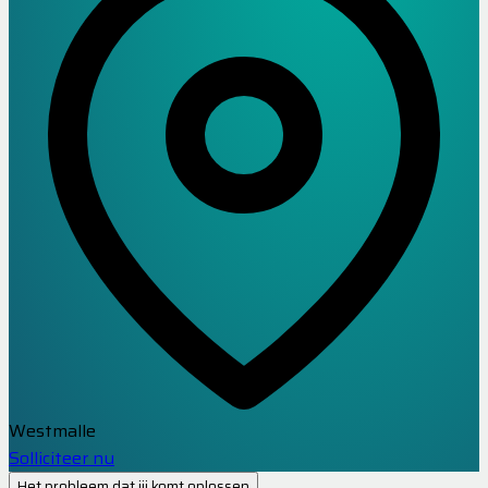
Westmalle
Solliciteer nu
Het probleem dat jij komt oplossen